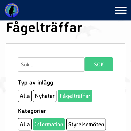
Skip
to
content
Fågelträffar
Sök
efter:
Typ av inlägg
Alla
Nyheter
Fågelträffar
Kategorier
Alla
Information
Styrelsemöten