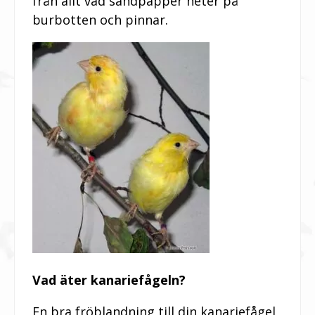
från allt vad sandpapper heter på
burbotten och pinnar.
Vad äter kanariefågeln?
En bra fröblandning till din kanariefågel