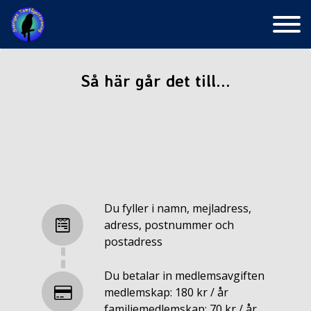
Skip
to
content
Så här går det till...
Namn
E-post
Du fyller i namn, mejladress,
adress, postnummer och
postadress
Adress
Du betalar in medlemsavgiften
medlemskap: 180 kr / år
familjemedlemskap: 70 kr / år