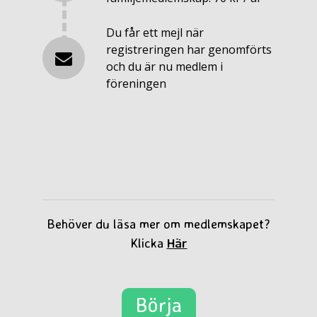
Postnum
Du får ett mejl när
registreringen har genomförts
och du är nu medlem i
föreningen
Ja
en
Behöver du läsa mer om medlemskapet?
Klicka
Här
Börja