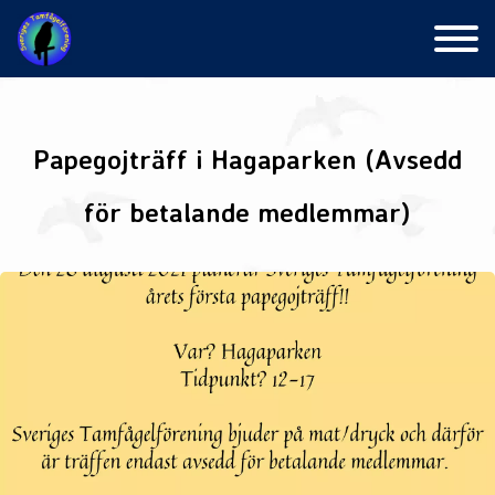
Skip
to
content
Papegojträff i Hagaparken (Avsedd
för betalande medlemmar)