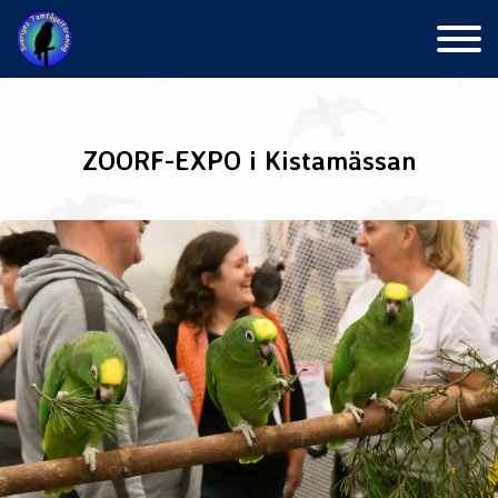
Skip
to
content
ZOORF-EXPO i Kistamässan