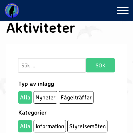
Skip
to
content
Aktiviteter
Sök
efter:
Typ av inlägg
Alla
Nyheter
Fågelträffar
Kategorier
Alla
Information
Styrelsemöten