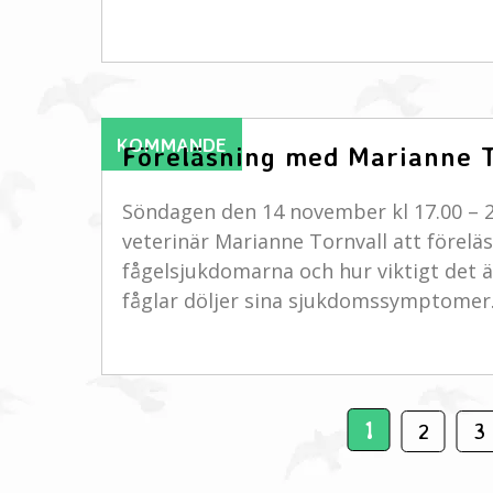
KOMMANDE
Föreläsning med Marianne T
Söndagen den 14 november kl 17.00 – 20
veterinär Marianne Tornvall att förelä
fågelsjukdomarna och hur viktigt det 
fåglar döljer sina sjukdomssymptomer. 
1
2
3