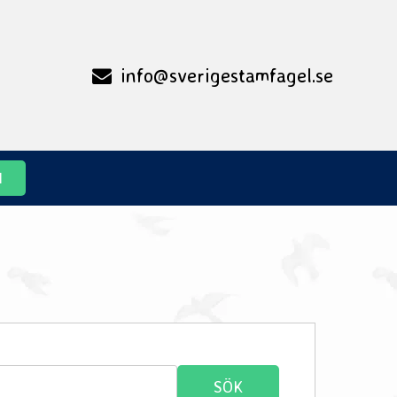
info@sverigestamfagel.se
M
Sök