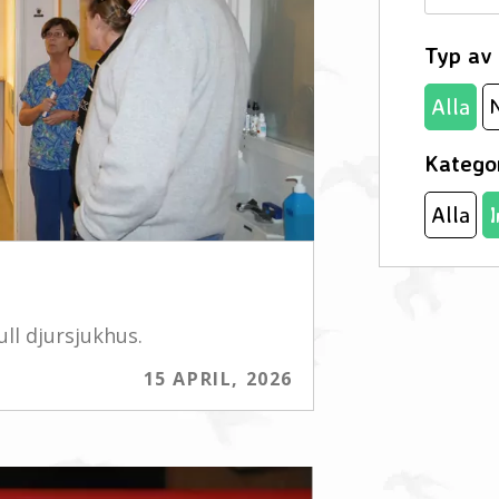
Typ av 
Alla
Katego
Alla
I
ll djursjukhus.
15 APRIL, 2026