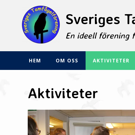
Skip
to
Sveriges T
content
En ideell förening 
HEM
OM OSS
AKTIVITETER
Aktiviteter