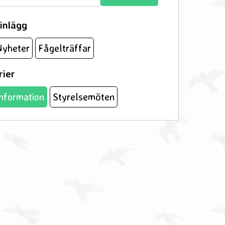
efter:
inlägg
Nyheter
Fågelträffar
rier
nformation
Styrelsemöten